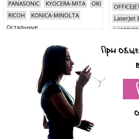
PANASONIC
KYOCERA-MITA
OKI
OFFICEJE
RICOH
KONICA-MINOLTA
LaserJet 
Остальные
LASERJET
SHARP
NASHUATEC
COLOR C
STAR MICRONICS
MB
FAX
Col
GESTETNER
TOSHIBA
RISO
PHOTOS
LANIER
SAVIN
TALLY
INFOTEC
Photosma
APPLE
REXROTARY
COMPAQ
PHOTOS
NEC
DUPLO
OLIVETTI
FARGO
Latex
C
DYMO
MINOLTA
Color Las
SIEMENS-NIXDORF
COMPUPRINT
COPYJET
2500 Prof