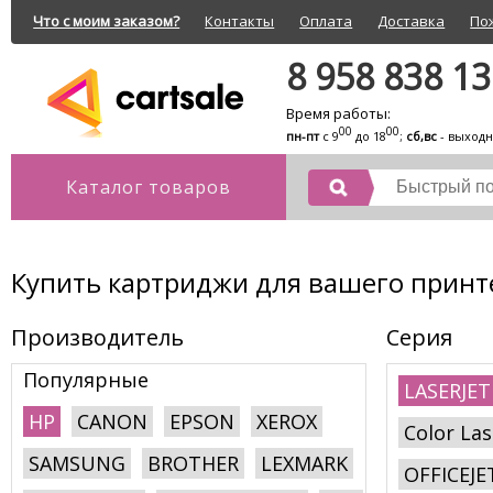
Что с моим заказом?
Контакты
Оплата
Доставка
По
8 958 838 1
Время работы:
00
00
пн-пт
с 9
до 18
;
сб,вс
- выход
Каталог товаров
Купить картриджи для вашего принте
Производитель
Серия
Популярные
LASERJET
HP
CANON
EPSON
XEROX
Color Las
SAMSUNG
BROTHER
LEXMARK
OFFICEJE