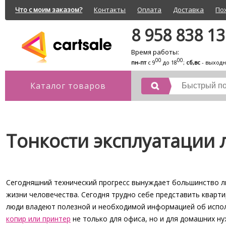
Что с моим заказом?
Контакты
Оплата
Доставка
По
8 958 838 1
Время работы:
00
00
пн-пт
с 9
до 18
;
сб,вс
- выход
Каталог товаров
Тонкости эксплуатации
Сегодняшний технический прогресс вынуждает большинство люд
жизни человечества. Сегодня трудно себе представить кварт
люди владеют полезной и необходимой информацией об испол
копир или принтер
не только для офиса, но и для домашних ну