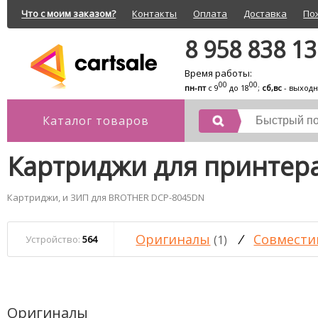
Что с моим заказом?
Контакты
Оплата
Доставка
По
8 958 838 1
Время работы:
00
00
пн-пт
с 9
до 18
;
сб,вс
- выход
Каталог товаров
Картриджи для принтер
Картриджи, и ЗИП для BROTHER DCP-8045DN
Оригиналы
/
Совмести
(1)
Устройство:
564
Оригиналы