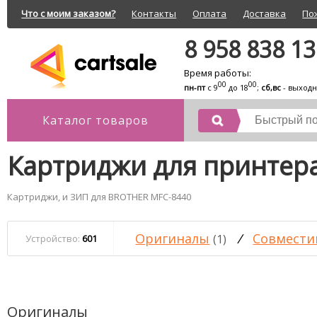
Что с моим заказом?
Контакты
Оплата
Доставка
По
8 958 838 1
Время работы:
00
00
пн-пт
с 9
до 18
;
сб,вс
- выход
Каталог товаров
Картриджи для принтер
Картриджи, и ЗИП для BROTHER MFC-8440
Оригиналы
/
Совмести
(1)
Устройство:
601
Оригиналы