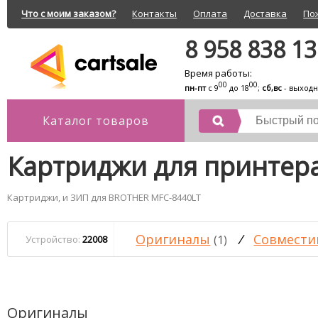
Что с моим заказом?
Контакты
Оплата
Доставка
По
8 958 838 1
Время работы:
00
00
пн-пт
с 9
до 18
;
сб,вс
- выход
Каталог товаров
Картриджи для принтер
Картриджи, и ЗИП для BROTHER MFC-8440LT
Оригиналы
/
Совмести
(1)
Устройство:
22008
Оригиналы