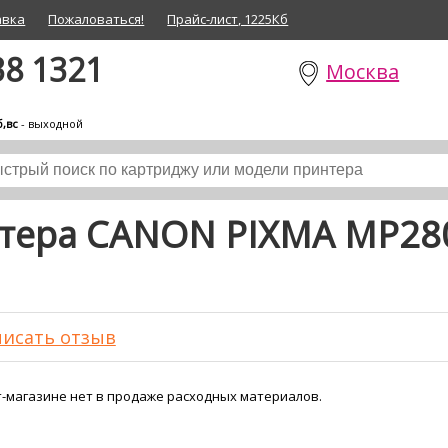
авка
Пожаловаться!
Прайс-лист, 1225Кб
38 1321
Москва
б,вс
- выходной
нтера CANON PIXMA MP28
исать отзыв
-магазине нет в продаже расходных материалов.