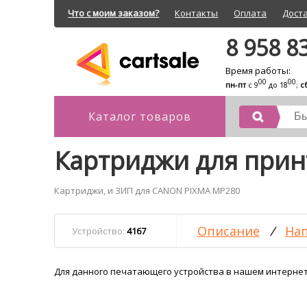
Что с моим заказом?
Контакты
Оплата
Дост
8 958 8
Время работы:
00
00
пн-пт
с 9
до 18
;
с
Каталог товаров
Картриджи для при
Картриджи, и ЗИП для CANON PIXMA MP280
Описание
/
Нап
Устройство:
4167
Для данного печатающего устройства в нашем интернет