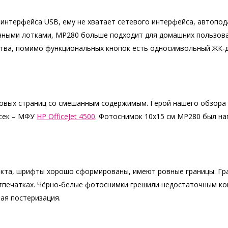
терфейса USB, ему не хватает сетевого интерфейса, автопода
чными лотками, MP280 больше подходит для домашних пользова
ства, помимо функциональных кнопок есть односимвольный ЖК-
овых страниц со смешанным содержимым. Герой нашего обзора р
 сек – МФУ
HP OfficeJet 4500
. Фотоснимок 10х15 см MP280 был напе
нкта, шрифты хорошо сформированы, имеют ровные границы. Гра
 отпечатках. Чёрно-белые фотоснимки грешили недостаточным к
ая постеризация.