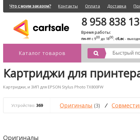
Что с моим заказом?
Контакты
Оплата
Доставка
По
8 958 838 1
Время работы:
00
00
пн-пт
с 9
до 18
;
сб,вс
- выход
Каталог товаров
Картриджи для принтера
Картриджи, и ЗИП для EPSON Stylus Photo TX800FW
Оригиналы
/
Совмести
(3)
Устройство:
369
Оригиналы