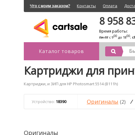
Что с моим заказом?
Контакты
Оплата
Дост
8 958 8
Время работы:
00
00
пн-пт
с 9
до 18
;
с
Каталог товаров
Картриджи для принт
Картриджи, и ЗИП для HP Photosmart 5514 (B111h)
Оригиналы
/
(2)
Устройство:
18390
Оригиналы