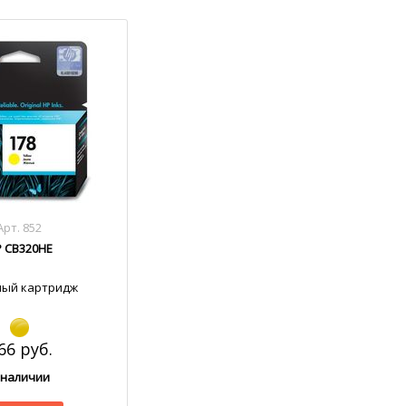
Арт. 852
 CB320HE
ный картридж
66 руб.
 наличии