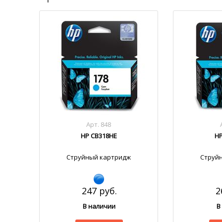
Арт. 848
HP CB318HE
HP
Струйный картридж
Струй
247 руб.
2
В наличии
В