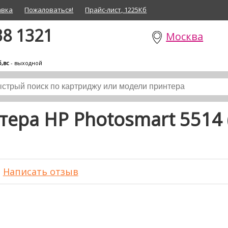
авка
Пожаловаться!
Прайс-лист, 1225Кб
38 1321
Москва
б,вс
- выходной
ера HP Photosmart 5514 
Написать отзыв