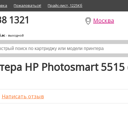
авка
Пожаловаться!
Прайс-лист, 1225Кб
38 1321
Москва
б,вс
- выходной
ера HP Photosmart 5515 
Написать отзыв