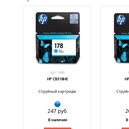
Арт. 848
HP CB318HE
HP
Струйный картридж
Струй
247 руб.
2
В наличии
В