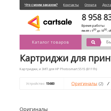
Что с моим заказом?
Контакты
Оплата
Дост
8 958 8
Время работы:
00
00
пн-пт
с 9
до 18
;
с
Каталог товаров
Картриджи для принт
Картриджи, и ЗИП для HP Photosmart 5515 (B111h)
Оригиналы
/
(2)
Устройство:
15683
Оригиналы