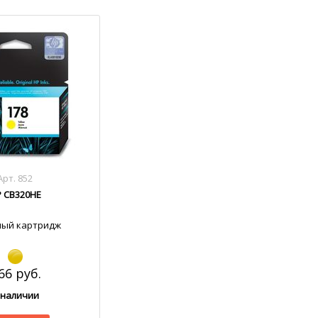
Арт. 852
 CB320HE
ный картридж
66 руб.
 наличии