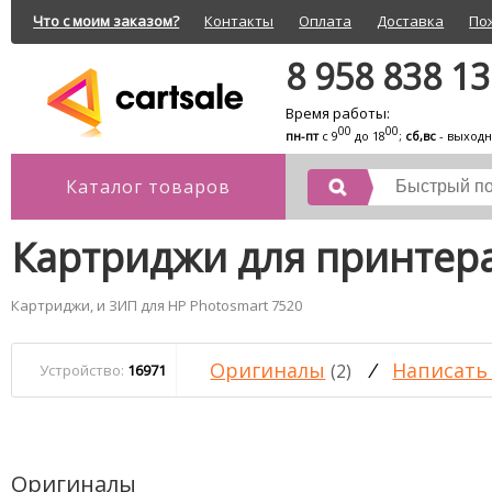
Что с моим заказом?
Контакты
Оплата
Доставка
По
8 958 838 1
Время работы:
00
00
пн-пт
с 9
до 18
;
сб,вс
- выход
Каталог товаров
Картриджи для принтера
Картриджи, и ЗИП для HP Photosmart 7520
Оригиналы
/
Написать
(2)
Устройство:
16971
Оригиналы