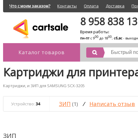
Что с моим заказом?
Контакты
Оплата
Доставка
По
8 958 838 1
Время работы:
00
00
пн-пт
с 9
до 18
;
сб,вс
- выход
Каталог товаров
Картриджи для принтер
Картриджи, и ЗИП для SAMSUNG SCX-3205
ЗИП
/
Написать отзыв
(1)
Устройство:
34
ЗИП