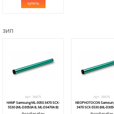
купить
ЗИП
Арт. 38475
Арт. 38476
HANP Samsung ML-3050 3470 SCX-
NEOPHOTOCON Samsung
5530 (ML-D3050A B, ML-D3470A B)
3470 SCX-5530 (ML-D305
D3470A B)
Фотобарабан
Фотобарабан