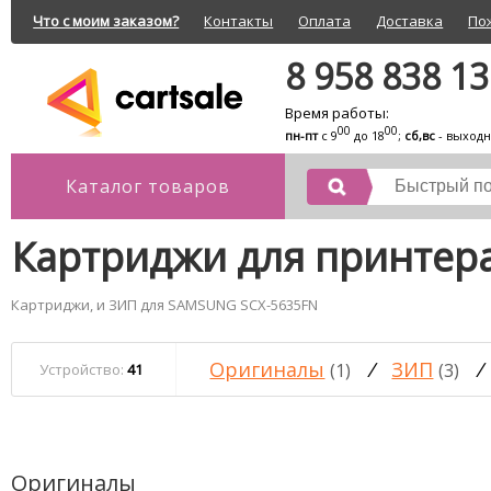
Что с моим заказом?
Контакты
Оплата
Доставка
По
8 958 838 1
Время работы:
00
00
пн-пт
с 9
до 18
;
сб,вс
- выход
Каталог товаров
Картриджи для принтер
Картриджи, и ЗИП для SAMSUNG SCX-5635FN
Оригиналы
/
ЗИП
/
(1)
(3)
Устройство:
41
Оригиналы