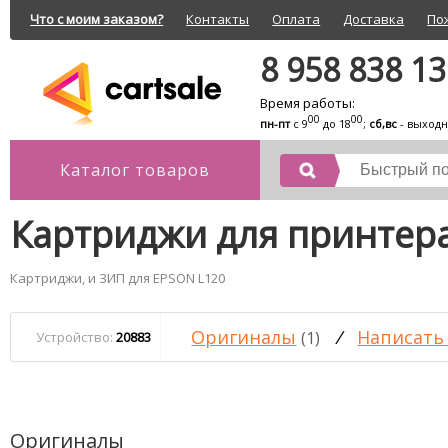
Что с моим заказом?
Контакты
Оплата
Доставка
По
8 958 838 1
Время работы:
00
00
пн-пт
с 9
до 18
;
сб,вс
- выход
Каталог товаров
Картриджи для принтер
Картриджи, и ЗИП для EPSON L120
Оригиналы
/
Написать
(1)
Устройство:
20883
Оригиналы