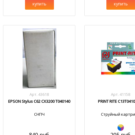
купить
купить
Арт. 43618
Арт. 41158
EPSON Stylus C62 CX3200 T040140
PRINT RITE C13T041
СНПЧ
Струйный картр
840 руб.
205 руб.