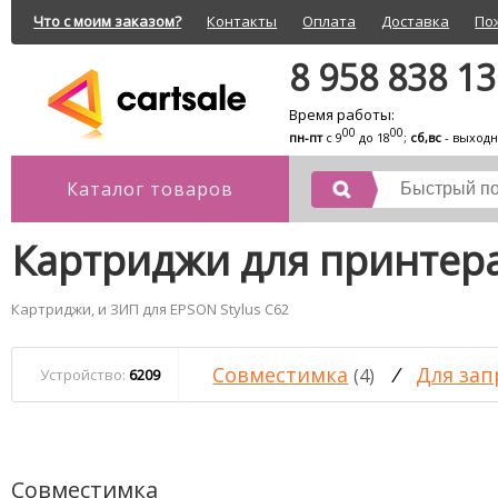
Что с моим заказом?
Контакты
Оплата
Доставка
По
8 958 838 1
Время работы:
00
00
пн-пт
с 9
до 18
;
сб,вс
- выход
Каталог товаров
Картриджи для принтера
Картриджи, и ЗИП для EPSON Stylus C62
Совместимка
/
Для зап
(4)
Устройство:
6209
Совместимка