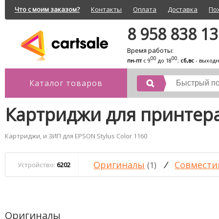
Что с моим заказом?
Контакты
Оплата
Доставка
По
8 958 838 1
Время работы:
00
00
пн-пт
с 9
до 18
;
сб,вс
- выход
Каталог товаров
Картриджи для принтера
Картриджи, и ЗИП для EPSON Stylus Color 1160
Оригиналы
/
Совмести
(1)
Устройство:
6202
Оригиналы