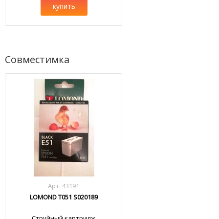
купить
Совместимка
Арт. 43191
LOMOND T051 S020189
Струйный картридж