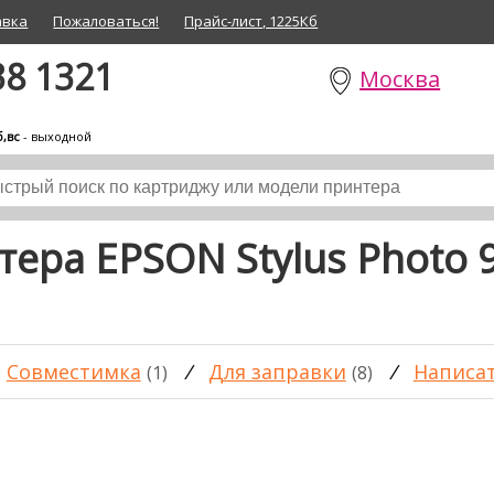
авка
Пожаловаться!
Прайс-лист, 1225Кб
38 1321
Москва
б,вс
- выходной
ера EPSON Stylus Photo 
Совместимка
/
Для заправки
/
Написа
(1)
(8)