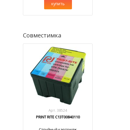
купить
Совместимка
Арт. 38524
PRINT RITE C13T00840110
Струйный картридж