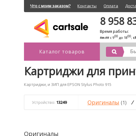
Что с моим заказом?
Контакты
Оплата
Дост
8 958 8
Время работы:
00
00
пн-пт
с 9
до 18
;
с
Каталог товаров
Картриджи для принт
Картриджи, и ЗИП для EPSON Stylus Photo 915
Оригиналы
/
(1)
Устройство:
13249
Оригиналы