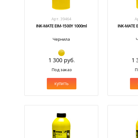
Арт. 39464
А
INK-MATE EIM-1500Y 1000ml
INK-MATE 
Чернила
1 300 руб.
1 
Под заказ
П
купить