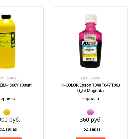
рт. 39464
Арт. 39388
EIM-1500Y 1000ml
HI-COLOR Epson T048 T047 T063
Light Magenta
Чернила
Чернила
300 руб.
360 руб.
од заказ
Под заказ