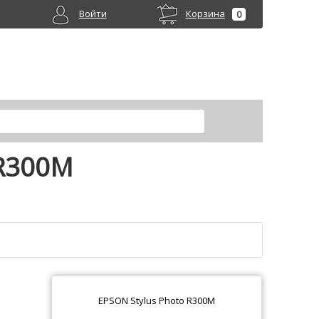
Войти
Корзина
0
 R300M
EPSON Stylus Photo R300M