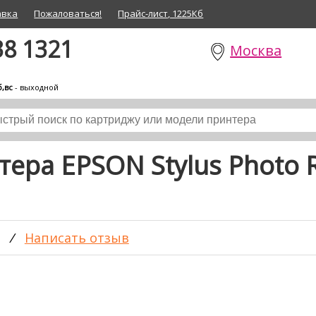
авка
Пожаловаться!
Прайс-лист, 1225Кб
38 1321
Москва
б,вс
- выходной
тера EPSON Stylus Photo
/
Написать отзыв