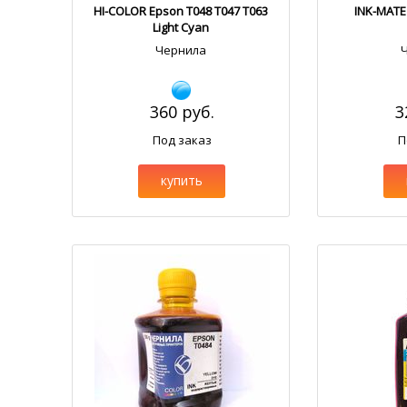
HI-COLOR Epson T048 T047 T063
INK-MATE
Light Cyan
Чернила
360 руб.
3
Под заказ
П
купить