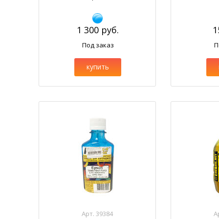
1 300 руб.
1
Под заказ
П
купить
Арт. 39384
А