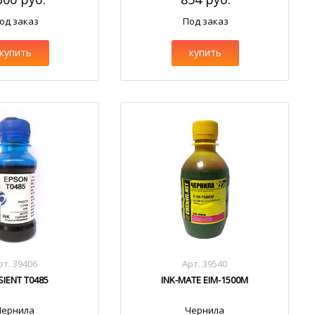
од заказ
Под заказ
купить
купить
рт. 39406
Арт. 39540
SIENT T0485
INK-MATE EIM-1500M
Чернила
Чернила