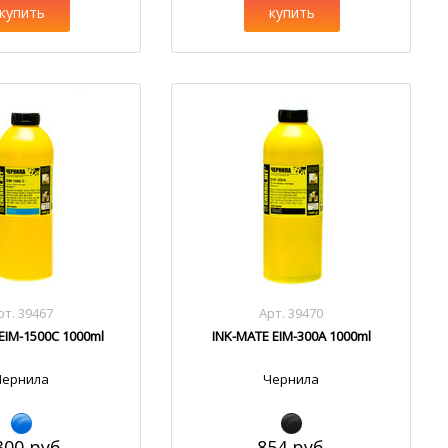
купить
купить
рт. 39467
Арт. 39470
EIM-1500C 1000ml
INK-MATE EIM-300A 1000ml
Чернила
Чернила
300 руб.
854 руб.