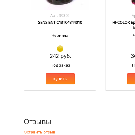
Арт. 39395
А
SENSIENT C13T04844010
HI-COLOR Ep
Чернила
242 руб.
3
Под заказ
П
купить
Отзывы
Оставить отзыв