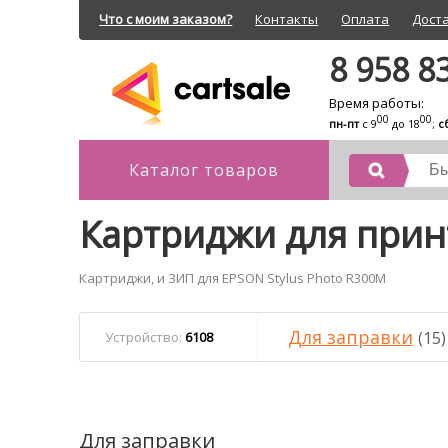
Что с моим заказом?
Контакты
Оплата
Дост
8 958 8
Время работы:
00
00
пн-пт
с 9
до 18
;
с
Каталог товаров
Картриджи для прин
Картриджи, и ЗИП для EPSON Stylus Photo R300M
Для заправки
(15)
Устройство:
6108
Для заправки