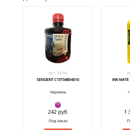
Арт. 39396
А
SENSIENT C13T04834010
INK-MATE 
Чернила
242 руб.
1 
Под заказ
П