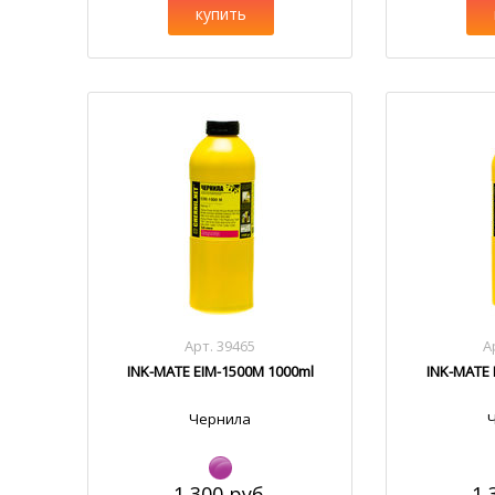
купить
Арт. 39465
А
INK-MATE EIM-1500M 1000ml
INK-MATE 
Чернила
1 300 руб.
1 