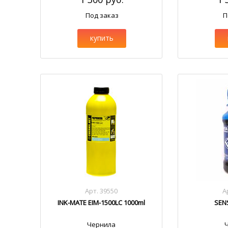
Под заказ
П
купить
Арт. 39550
А
INK-MATE EIM-1500LC 1000ml
SEN
Чернила