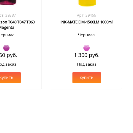
рт. 39387
Арт. 39466
son T048 T047 T063
INK-MATE EIM-1500LM 1000ml
Magenta
Чернила
Чернила
60 руб.
1 300 руб.
од заказ
Под заказ
купить
купить