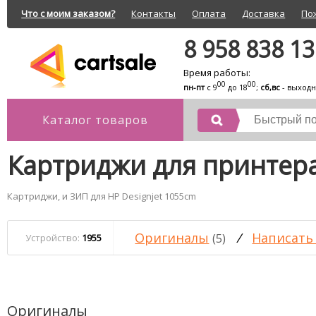
Что с моим заказом?
Контакты
Оплата
Доставка
По
8 958 838 1
Время работы:
00
00
пн-пт
с 9
до 18
;
сб,вс
- выход
Каталог товаров
Картриджи для принтера
Картриджи, и ЗИП для HP Designjet 1055cm
Оригиналы
/
Написать
(5)
Устройство:
1955
Оригиналы