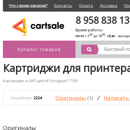
Что с моим заказом?
Контакты
Оплата
Доставка
По
8 958 838 1
Время работы:
00
00
пн-пт
с 9
до 18
;
сб,вс
- выход
Каталог товаров
Картриджи для принтера
Картриджи, и ЗИП для HP Designjet T7100
Оригиналы
/
Написать
(1)
Устройство:
2224
Оригиналы