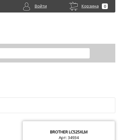
Войти
Корзина
0
BROTHER
LC525XLM
Арт: 34934