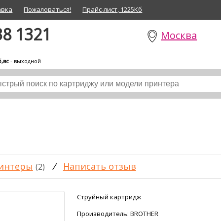
авка
Пожаловаться!
Прайс-лист, 1225Кб
38 1321
Москва
б,вс
- выходной
интеры
/
Написать отзыв
(2)
Струйный картридж
Производитель:
BROTHER