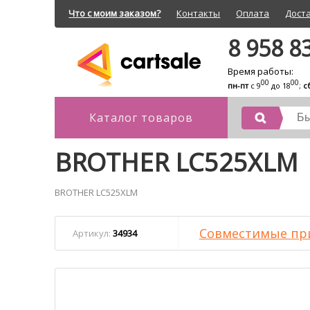
Что с моим заказом?
Контакты
Оплата
Дост
8 958 8
Время работы:
00
00
пн-пт
с 9
до 18
;
с
Каталог товаров
BROTHER LC525XLM
BROTHER LC525XLM
Совместимые пр
Артикул:
34934