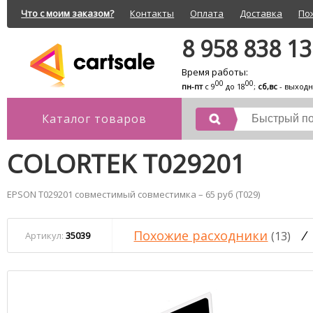
Что с моим заказом?
Контакты
Оплата
Доставка
По
8 958 838 1
Время работы:
00
00
пн-пт
с 9
до 18
;
сб,вс
- выход
Каталог товаров
COLORTEK T029201
EPSON T029201 совместимый совместимка – 65 руб (T029)
Похожие расходники
/
(13)
Артикул:
35039