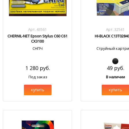
Арт. 43561
Арт. 32541
CHERNIL-NET Epson Stylus C60 C61
HI-BLACK C13T0284
CX3100
СНПЧ
Струйный картр
1 280 руб.
49 руб.
Под заказ
В наличии
купить
купить