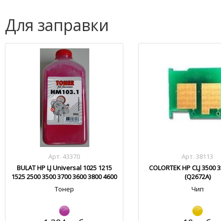
Для заправки
Арт. 43370
Арт. 38113
BULAT HP LJ Universal 1025 1215
COLORTEK HP CLJ 3500 3
1525 2500 3500 3700 3600 3800 4600
(Q2672A)
4700 5500 HM103.1
Тонер
Чип