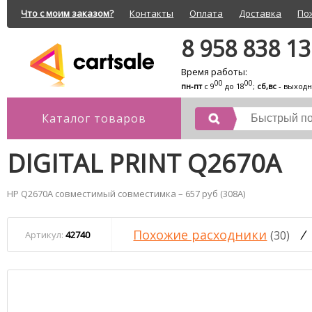
Что с моим заказом?
Контакты
Оплата
Доставка
По
8 958 838 1
Время работы:
00
00
пн-пт
с 9
до 18
;
сб,вс
- выход
Каталог товаров
DIGITAL PRINT Q2670A
HP Q2670A совместимый совместимка – 657 руб (308A)
Похожие расходники
/
(30)
Артикул:
42740