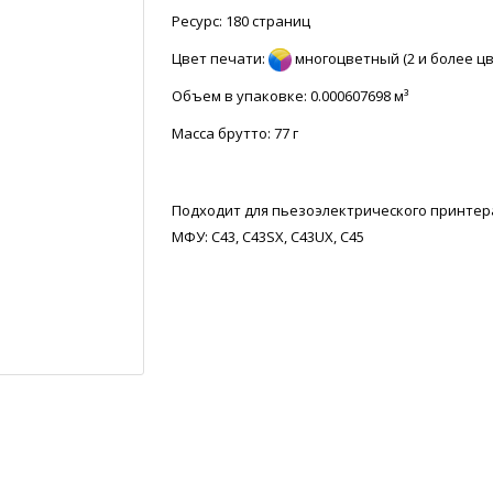
Ресурс: 180 страниц
Цвет печати:
многоцветный (2 и более цв
Объем в упаковке: 0.000607698 м³
Масса брутто:
77 г
Подходит для пьезоэлектрического принтер
МФУ: C43, C43SX, C43UX, C45