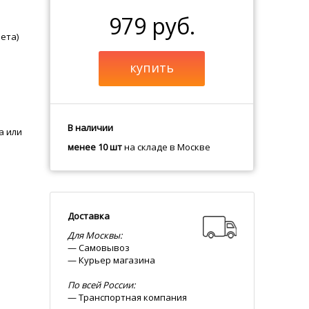
979 руб.
ета)
купить
В наличии
а или
менее 10 шт
на складе в Москве
Доставка
Для Москвы:
— Самовывоз
— Курьер магазина
По всей России:
— Транспортная компания