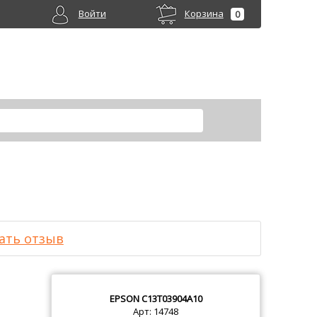
Войти
Корзина
0
ать отзыв
EPSON
C13T03904A10
Арт: 14748