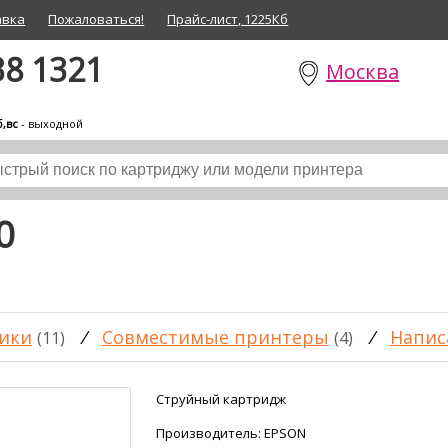
авка
Пожаловаться!
Прайс-лист, 1225Кб
38 1321
Москва
б,вс
- выходной
0
ики
/
Совместимые принтеры
/
Напис
(11)
(4)
Струйный картридж
Производитель:
EPSON