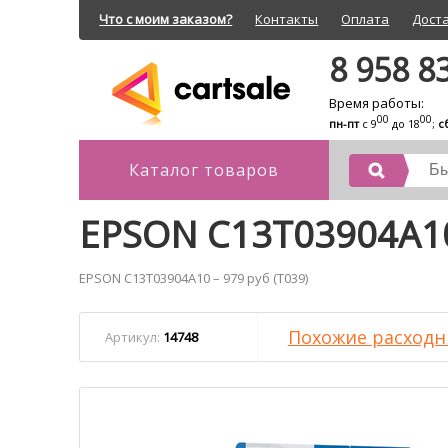
Что с моим заказом?
Контакты
Оплата
Дост
8 958 8
Время работы:
00
00
пн-пт
с 9
до 18
;
с
Каталог товаров
EPSON C13T03904A1
EPSON C13T03904A10 – 979 руб (T039)
Похожие расходн
Артикул:
14748