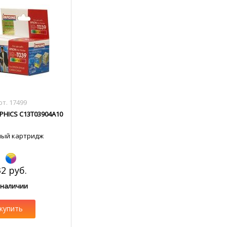
рт. 17499
PHICS C13T03904A10
ный картридж
32 руб.
 наличии
купить