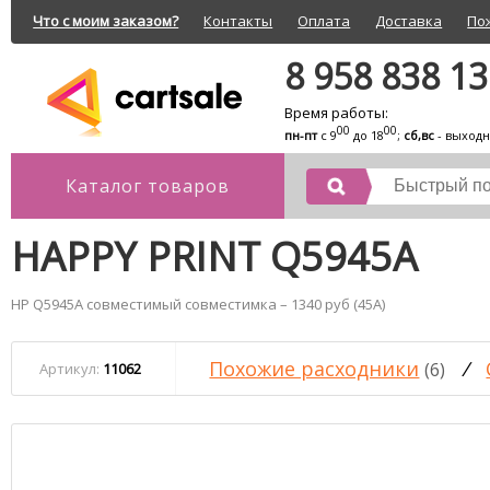
Что с моим заказом?
Контакты
Оплата
Доставка
По
8 958 838 1
Время работы:
00
00
пн-пт
с 9
до 18
;
сб,вс
- выход
Каталог товаров
HAPPY PRINT Q5945A
HP Q5945A совместимый совместимка – 1340 руб (45A)
Похожие расходники
/
(6)
Артикул:
11062