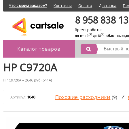
Что с моим заказом?
Контакты
Оплата
Доставка
По
8 958 838 1
Время работы:
00
00
пн-пт
с 9
до 18
;
сб,вс
- выход
Каталог товаров
HP C9720A
HP C9720A – 2646 руб (641A)
Похожие расходники
/
(9)
Артикул:
1040