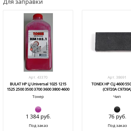
Для заправки
Арт. 43370
Арт. 38691
BULAT HP LJ Universal 1025 1215
TONEX HP CLJ 4600 55
1525 2500 3500 3700 3600 3800 4600
(C9720A C9730A
4700 5500 HM103.1
Тонер
Чип
1 384 руб.
76 руб.
Под заказ
Под заказ