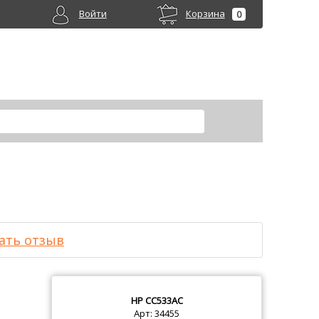
Войти
Корзина
0
ать отзыв
HP
CC533AC
Арт: 34455