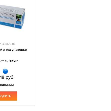
. 41075-tu
A в тех упаковке
р-картридж
48 руб.
 наличии
купить