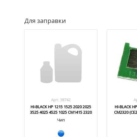
Для заправки
Арт. 38742
А
HI-BLACK HP 1215 1525 2020 2025
HI-BLACK HP
3525 4025 4525 1025 CM1415 2320
CM2320 (CE
Cyan
Чип