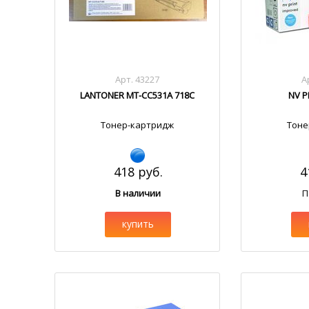
Арт. 43227
А
LANTONER MT-CC531A 718C
NV P
Тонер-картридж
Тоне
418 руб.
4
В наличии
П
купить