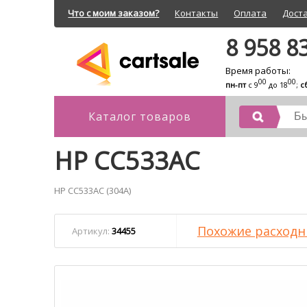
Что с моим заказом?
Контакты
Оплата
Дост
8 958 8
Время работы:
00
00
пн-пт
с 9
до 18
;
с
Каталог товаров
HP CC533AC
HP CC533AC (304A)
Похожие расходн
Артикул:
34455