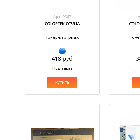
Арт. 9967
А
COLORTEK CC531A
COLO
Тонер-картридж
Тоне
418 руб.
3
Под заказ
П
купить