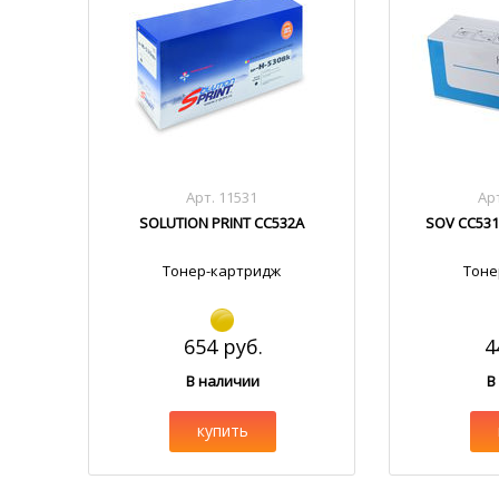
Арт. 11531
Арт
SOLUTION PRINT CC532A
SOV CC531
Тонер-картридж
Тоне
654 руб.
4
В наличии
В
купить