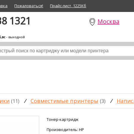
авка
Пожаловаться!
Прайс-лист, 1225Кб
38 1321
Москва
б,вс
- выходной
ики
/
Совместимые принтеры
/
Напис
(11)
(3)
Тонер-картридж
Производитель:
HP