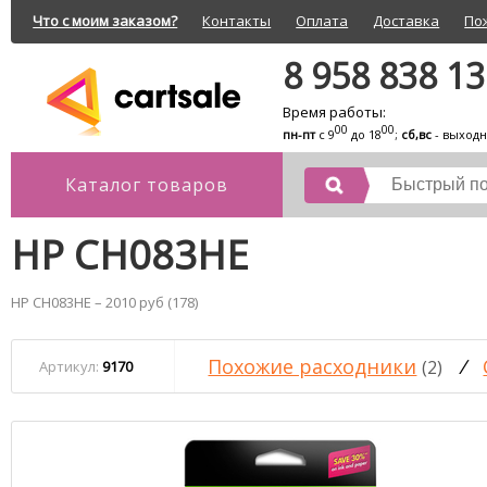
Что с моим заказом?
Контакты
Оплата
Доставка
По
8 958 838 1
Время работы:
00
00
пн-пт
с 9
до 18
;
сб,вс
- выход
Каталог товаров
HP CH083HE
HP CH083HE – 2010 руб (178)
Похожие расходники
/
(2)
Артикул:
9170