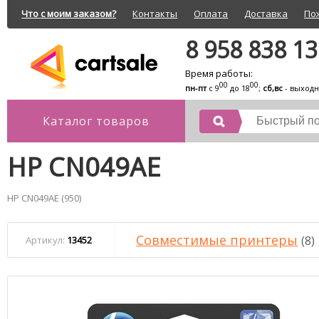
Что с моим заказом?
Контакты
Оплата
Доставка
По
8 958 838 1
Время работы:
00
00
пн-пт
с 9
до 18
;
сб,вс
- выход
Каталог товаров
HP CN049AE
HP CN049AE (950)
Совместимые принтеры
(8)
Артикул:
13452