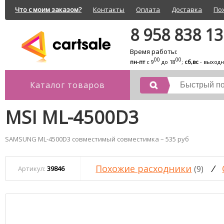
Что с моим заказом?
Контакты
Оплата
Доставка
По
8 958 838 1
Время работы:
00
00
пн-пт
с 9
до 18
;
сб,вс
- выход
Каталог товаров
MSI ML-4500D3
SAMSUNG ML-4500D3 совместимый совместимка – 535 руб
Похожие расходники
/
(9)
Артикул:
39846