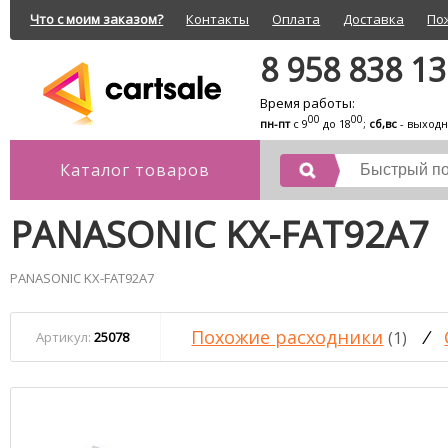
Что с моим заказом?
Контакты
Оплата
Доставка
По
8 958 838 1
Время работы:
00
00
пн-пт
с 9
до 18
;
сб,вс
- выход
Каталог товаров
PANASONIC KX-FAT92A7
PANASONIC KX-FAT92A7
Похожие расходники
/
(1)
Артикул:
25078