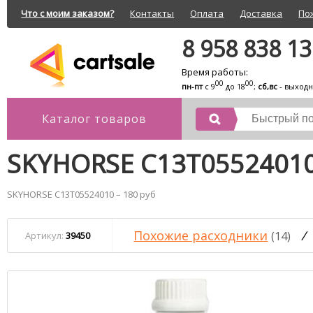
Что с моим заказом?
Контакты
Оплата
Доставка
По
8 958 838 1
Время работы:
00
00
пн-пт
с 9
до 18
;
сб,вс
- выход
Каталог товаров
SKYHORSE C13T0552401
SKYHORSE C13T05524010 – 180 руб
Похожие расходники
/
(14)
Артикул:
39450