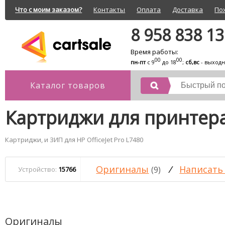
Что с моим заказом?
Контакты
Оплата
Доставка
По
8 958 838 1
Время работы:
00
00
пн-пт
с 9
до 18
;
сб,вс
- выход
Каталог товаров
Картриджи для принтера 
Картриджи, и ЗИП для HP OfficeJet Pro L7480
Оригиналы
/
Написать
(9)
Устройство:
15766
Оригиналы