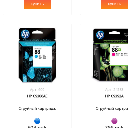
купить
купить
Арт. 609
Арт. 24583
HP C9386AE
HP C9392A
Струйный картридж
Струйный картр
504 руб.
766 руб.