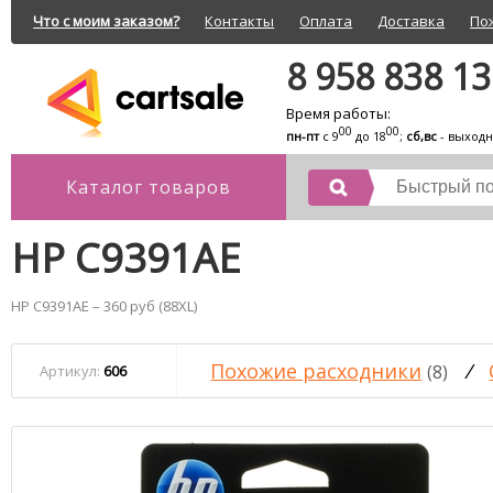
Что с моим заказом?
Контакты
Оплата
Доставка
По
8 958 838 1
Время работы:
00
00
пн-пт
с 9
до 18
;
сб,вс
- выход
Каталог товаров
HP C9391AE
HP C9391AE – 360 руб (88XL)
Похожие расходники
/
(8)
Артикул:
606