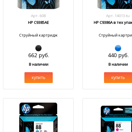
Арт. 608
Арт. 14013-tu
HP C9385AE
HP C9386A в тех уп
Струйный картридж
Струйный картр
662 руб.
440 руб.
В наличии
В наличии
купить
купить