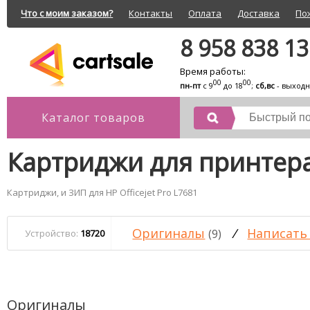
Что с моим заказом?
Контакты
Оплата
Доставка
По
8 958 838 1
Время работы:
00
00
пн-пт
с 9
до 18
;
сб,вс
- выход
Каталог товаров
Картриджи для принтера 
Картриджи, и ЗИП для HP Officejet Pro L7681
Оригиналы
/
Написать
(9)
Устройство:
18720
Оригиналы