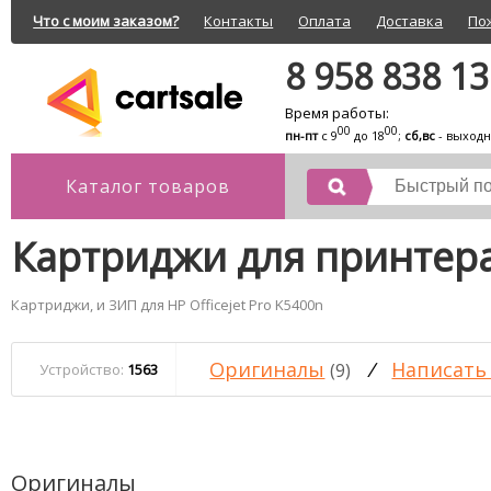
Что с моим заказом?
Контакты
Оплата
Доставка
По
8 958 838 1
Время работы:
00
00
пн-пт
с 9
до 18
;
сб,вс
- выход
Каталог товаров
Картриджи для принтера 
Картриджи, и ЗИП для HP Officejet Pro K5400n
Оригиналы
/
Написать
(9)
Устройство:
1563
Оригиналы