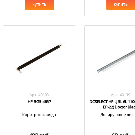
купить
купить
Арт. 40103
Арт. 40139
HP RG5-4657
DCSELECT HP LJ 5L 6L 110
EP-22) Doctor Bla
Коротрон заряда
Дозирующее лез