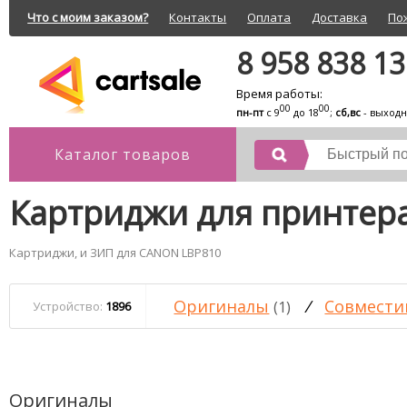
Что с моим заказом?
Контакты
Оплата
Доставка
По
8 958 838 1
Время работы:
00
00
пн-пт
с 9
до 18
;
сб,вс
- выход
Каталог товаров
Картриджи для принтер
Картриджи, и ЗИП для CANON LBP810
Оригиналы
/
Совмести
(1)
Устройство:
1896
Оригиналы