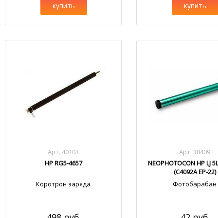
купить
купить
Арт. 40103
Арт. 38409
HP RG5-4657
NEOPHOTOCON HP LJ 5L
(C4092A EP-22)
Коротрон заряда
Фотобарабан
498 руб.
42 руб.