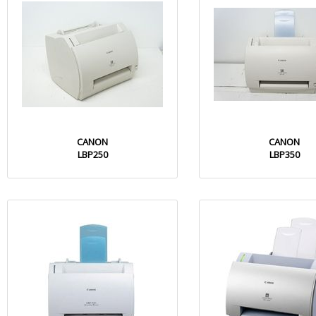
CANON
CANON
LBP250
LBP350