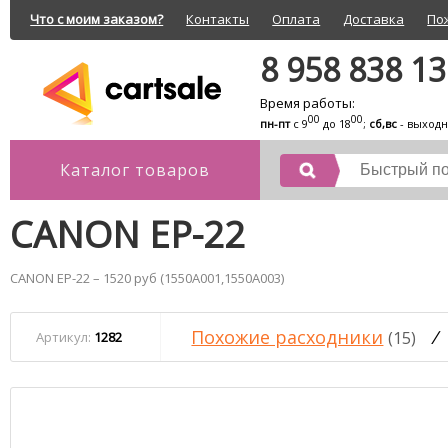
Что с моим заказом?
Контакты
Оплата
Доставка
По
8 958 838 1
Время работы:
00
00
пн-пт
с 9
до 18
;
сб,вс
- выход
Каталог товаров
CANON EP-22
CANON EP-22 – 1520 руб (1550A001,1550A003)
Похожие расходники
/
(15)
Артикул:
1282