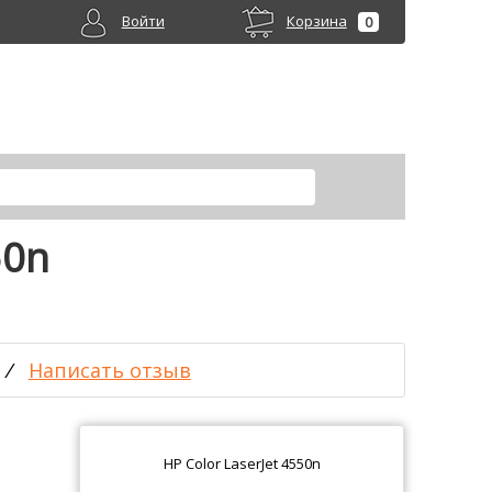
Войти
Корзина
0
50n
/
Написать отзыв
HP Color LaserJet 4550n