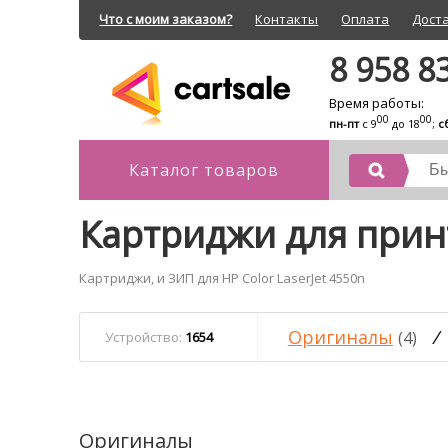
Что с моим заказом?
Контакты
Оплата
Дост
8 958 8
Время работы:
00
00
пн-пт
с 9
до 18
;
с
Каталог товаров
Картриджи для принт
Картриджи, и ЗИП для HP Color LaserJet 4550n
Оригиналы
/
(4)
Устройство:
1654
Оригиналы