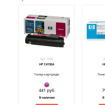
Арт. 1035
А
HP C4193A
H
Тонер-картридж
Тоне
441 руб.
7
В наличии
В