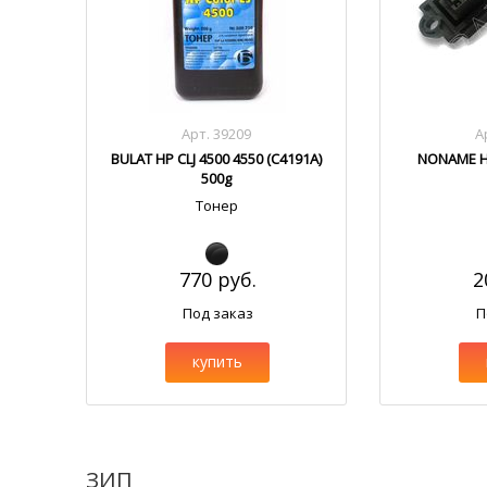
Арт. 39209
А
BULAT HP CLJ 4500 4550 (C4191A)
NONAME HP
500g
Тонер
770 руб.
2
Под заказ
П
купить
ЗИП