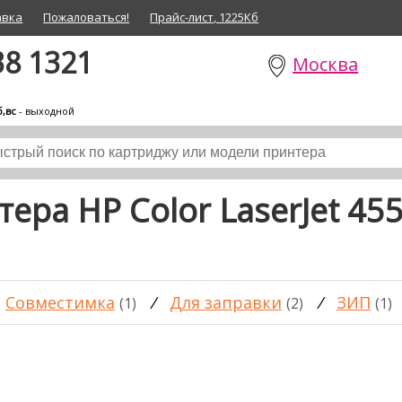
авка
Пожаловаться!
Прайс-лист, 1225Кб
38 1321
Москва
б,вс
- выходной
ера HP Color LaserJet 45
Совместимка
/
Для заправки
/
ЗИП
(1)
(2)
(1)