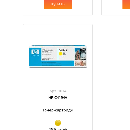
купить
Арт. 1034
HP C4194A
Тонер-картридж
486 руб.