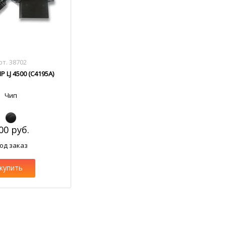
рт. 38702
 LJ 4500 (C4195A)
Чип
00 руб.
од заказ
купить