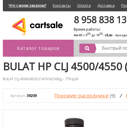
Что с моим заказом?
Контакты
Оплата
Доставка
По
8 958 838 1
Время работы:
00
00
пн-пт
с 9
до 18
;
сб,вс
- выход
Каталог товаров
BULAT HP CLJ 4500/4550 
BULAT CLJ 4500/4550 (C4191A) 500g – 770 руб
Похожие расходники
/
(9)
Артикул:
39209