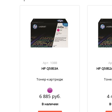
Арт. 1088
Ар
HP Q5953A
HP Q5952
Тонер-картридж
Тоне
6 885 руб.
4 
В наличии
В