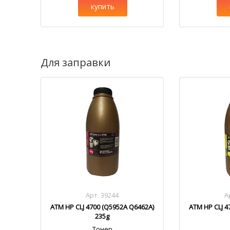
купить
Для заправки
Арт. 39244
А
ATM HP CLJ 4700 (Q5952A Q6462A)
ATM HP CLJ 4
235g
Тонер