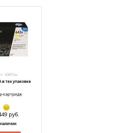
т. 1087-tu
A в тех упаковке
р-картридж
449 руб.
 наличии