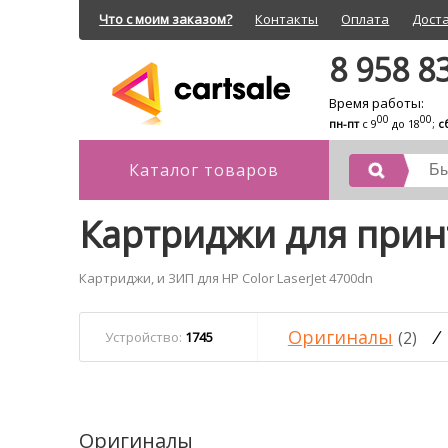
Что с моим заказом?
Контакты
Оплата
Дост
8 958 8
Время работы:
00
00
пн-пт
с 9
до 18
;
с
Каталог товаров
Картриджи для принт
Картриджи, и ЗИП для HP Color LaserJet 4700dn
Оригиналы
/
(2)
Устройство:
1745
Оригиналы