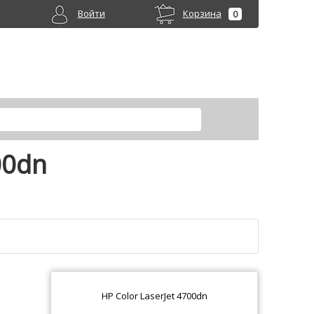
Войти
Корзина
0
00dn
HP Color LaserJet 4700dn