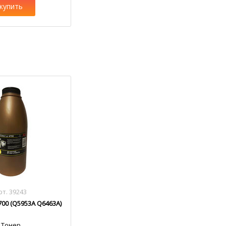
купить
рт. 39243
700 (Q5953A Q6463A)
Тонер