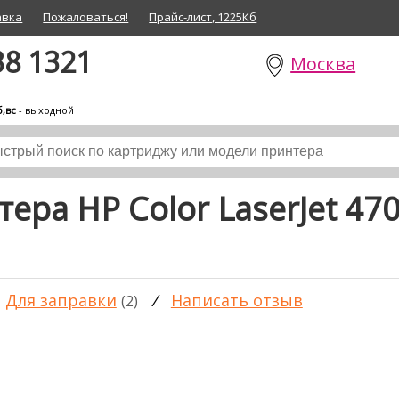
авка
Пожаловаться!
Прайс-лист, 1225Кб
38 1321
Москва
б,вс
- выходной
ера HP Color LaserJet 47
Для заправки
/
Написать отзыв
(2)