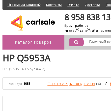
Что с моим заказом?
Контакты
Оплата
Доставка
По
8 958 838 1
Время работы:
00
00
пн-пт
с 9
до 18
;
сб,вс
- выход
Каталог товаров
HP Q5953A
HP Q5953A – 6885 руб (643A)
Похожие расходники
/
(4)
Артикул:
1088