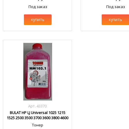
Под заказ
Под заказ
купить
купить
Арт. 43370
BULAT HP LJ Universal 1025 1215
1525 2500 3500 3700 3600 3800 4600
4700 5500 HM103.1
Тонер