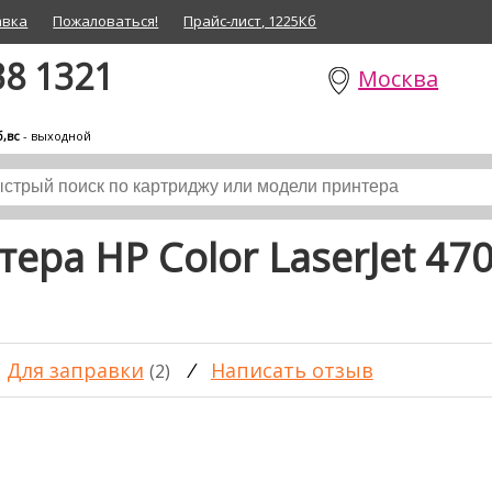
авка
Пожаловаться!
Прайс-лист, 1225Кб
38 1321
Москва
б,вс
- выходной
ера HP Color LaserJet 47
Для заправки
/
Написать отзыв
(2)