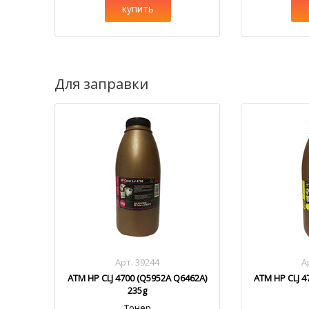
купить
Для заправки
Арт. 39244
А
ATM HP CLJ 4700 (Q5952A Q6462A)
ATM HP CLJ 4
235g
Тонер