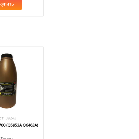
купить
рт. 39243
700 (Q5953A Q6463A)
Тонер