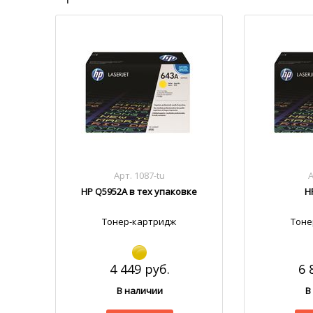
Арт. 1087-tu
А
HP Q5952A в тех упаковке
H
Тонер-картридж
Тоне
4 449 руб.
6 
В наличии
В