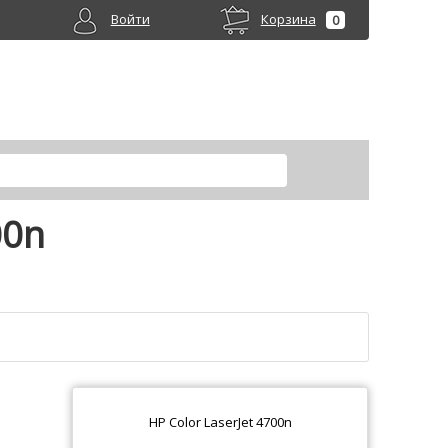
Войти
Корзина
0
00n
HP Color LaserJet 4700n