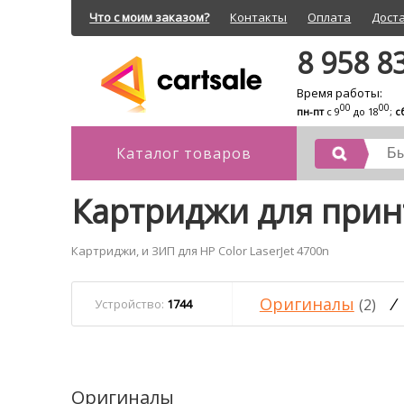
Что с моим заказом?
Контакты
Оплата
Дост
8 958 8
Время работы:
00
00
пн-пт
с 9
до 18
;
с
Каталог товаров
Картриджи для принт
Картриджи, и ЗИП для HP Color LaserJet 4700n
Оригиналы
/
(2)
Устройство:
1744
Оригиналы