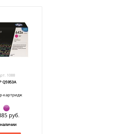
рт. 1088
P Q5953A
р-картридж
885 руб.
 наличии