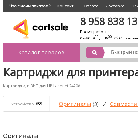
Что с моим заказом?
Контакты
Оплата
Доставка
По
8 958 838 1
Время работы:
00
00
пн-пт
с 9
до 18
;
сб,вс
- выход
Каталог товаров
Картриджи для принтера
Картриджи, и ЗИП для HP LaserJet 2420d
Оригиналы
/
Совмести
(3)
Устройство:
855
Оригиналы