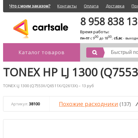
Что с моим заказом?
Контакты
Оплата
Доставка
По
8 958 838 1
Время работы:
00
00
пн-пт
с 9
до 18
;
сб,вс
- выход
Каталог товаров
TONEX HP LJ 1300 (Q755
TONEX LJ 1300 (Q7553X/Q6511X/Q2613X) – 13 руб
Похожие расходники
/
(137)
Артикул:
38100