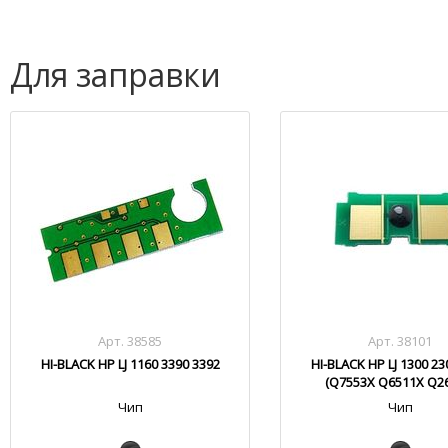
Для заправки
Арт. 38585
Арт. 38101
HI-BLACK HP LJ 1160 3390 3392
HI-BLACK HP LJ 1300 23
(Q7553X Q6511X Q2
Чип
Чип