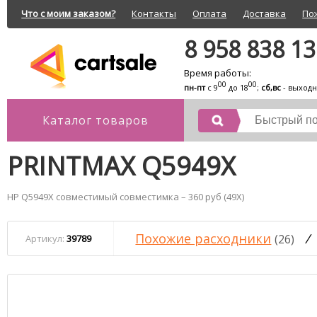
Что с моим заказом?
Контакты
Оплата
Доставка
По
8 958 838 1
Время работы:
00
00
пн-пт
с 9
до 18
;
сб,вс
- выход
Каталог товаров
PRINTMAX Q5949X
HP Q5949X совместимый совместимка – 360 руб (49X)
Похожие расходники
/
(26)
Артикул:
39789