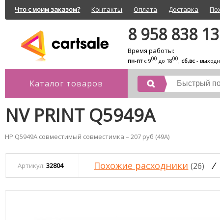
Что с моим заказом?
Контакты
Оплата
Доставка
По
8 958 838 1
Время работы:
00
00
пн-пт
с 9
до 18
;
сб,вс
- выход
Каталог товаров
NV PRINT Q5949A
HP Q5949A совместимый совместимка – 207 руб (49A)
Похожие расходники
/
(26)
Артикул:
32804