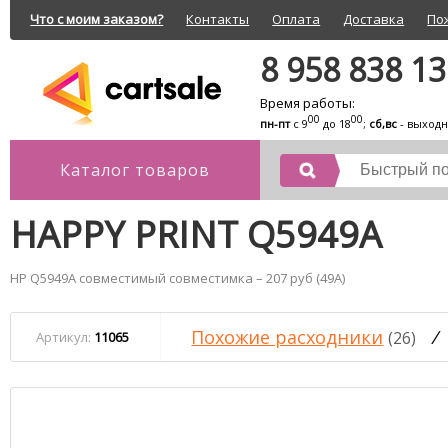
Что с моим заказом?
Контакты
Оплата
Доставка
По
8 958 838 1
Время работы:
00
00
пн-пт
с 9
до 18
;
сб,вс
- выход
Каталог товаров
HAPPY PRINT Q5949A
HP Q5949A совместимый совместимка – 207 руб (49A)
Похожие расходники
/
(26)
Артикул:
11065