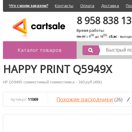
Что с моим заказом?
Контакты
Оплата
Доставка
По
8 958 838 1
Время работы:
00
00
пн-пт
с 9
до 18
;
сб,вс
- выход
Каталог товаров
HAPPY PRINT Q5949X
HP Q5949X совместимый совместимка – 360 руб (49X)
Похожие расходники
/
(26)
Артикул:
11069