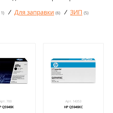
/
Для заправки
/
ЗИП
11)
(6)
(5)
Арт. 700
Арт. 14353
P Q5949X
HP Q5949XC