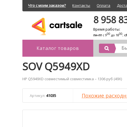
Что с моим заказом?
Контакты
Оплата
Дост
8 958 8
Время работы:
00
00
пн-пт
с 9
до 18
;
с
Каталог товаров
SOV Q5949XD
HP Q5949XD совместимый совместимка – 1306 руб (49X)
Похожие расходн
Артикул:
41035