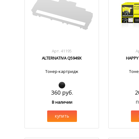
Арт. 41195
А
ALTERNATIVA Q5949X
HAPPY
Тонер-картридж
Тоне
360 руб.
2
В наличии
П
купить