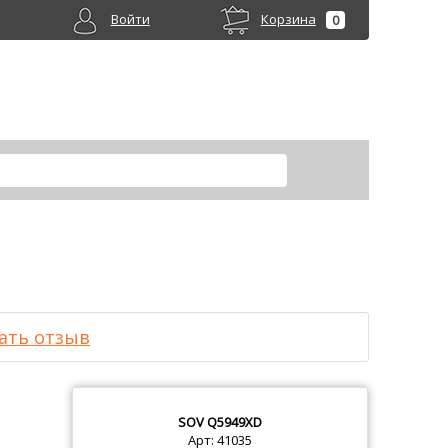
Войти
Корзина
0
ать отзыв
SOV
Q5949XD
Арт: 41035