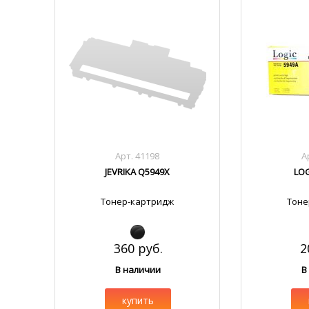
Арт. 41198
А
JEVRIKA Q5949X
LOG
Тонер-картридж
Тоне
360 руб.
2
В наличии
В
купить