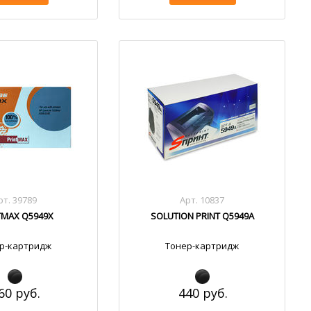
рт. 39789
Арт. 10837
TMAX Q5949X
SOLUTION PRINT Q5949A
р-картридж
Тонер-картридж
60 руб.
440 руб.