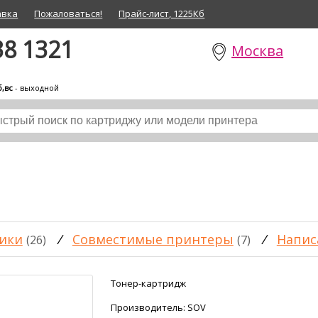
авка
Пожаловаться!
Прайс-лист, 1225Кб
38 1321
Москва
б,вс
- выходной
ики
/
Совместимые принтеры
/
Напис
(26)
(7)
Тонер-картридж
Производитель:
SOV