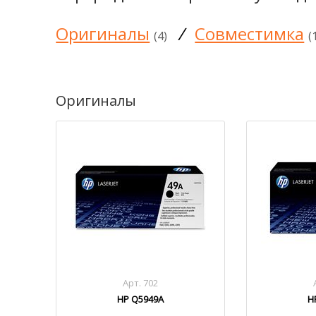
Оригиналы
/
Совместимка
(4)
(
Оригиналы
Арт. 702
HP Q5949A
H