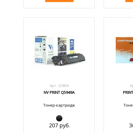
Арт. 32804
А
NV PRINT Q5949A
PRIN
Тонер-картридж
Тоне
207 руб.
3