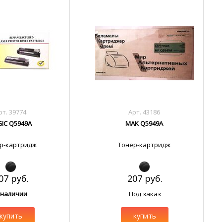
рт. 39774
Арт. 43186
IC Q5949A
MAK Q5949A
р-картридж
Тонер-картридж
07 руб.
207 руб.
 наличии
Под заказ
купить
купить