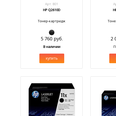
Арт. 801
А
HP Q2610D
H
Тонер-картридж
Тоне
5 760 руб.
2 
В наличии
П
купить