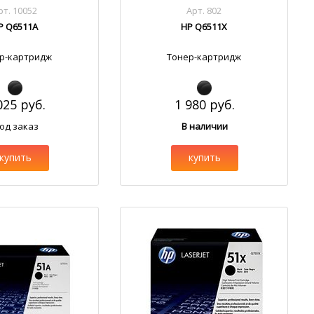
рт. 10052
Арт. 802
P Q6511A
HP Q6511X
р-картридж
Тонер-картридж
025 руб.
1 980 руб.
од заказ
В наличии
купить
купить