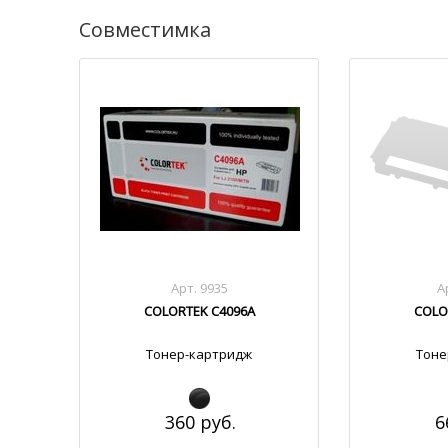
Совместимка
Арт. 9935
А
COLORTEK C4096A
COLO
Тонер-картридж
Тоне
360 руб.
6