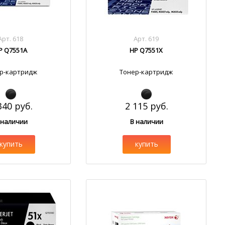
Арт. 618
Арт. 619
P Q7551A
HP Q7551X
р-картридж
Тонер-картридж
340 руб.
2 115 руб.
 наличии
В наличии
купить
купить