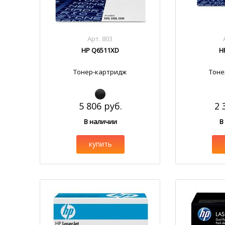
Арт. 803
HP Q6511XD
H
Тонер-картридж
Тоне
5 806 руб.
2 
В наличии
В
купить