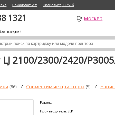
авка
Пожаловаться!
Прайс-лист, 1225Кб
38 1321
Москва
б,вс
- выходной
 LJ 2100/2300/2420/P3005
ики
/
Совместимые принтеры
/
Напис
(86)
(5)
Ракель
Производитель:
ELP