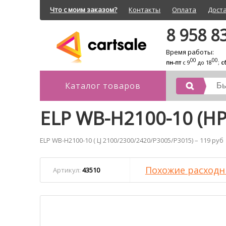
Что с моим заказом?
Контакты
Оплата
Дост
8 958 8
Время работы:
00
00
пн-пт
с 9
до 18
;
с
Каталог товаров
ELP WB-H2100-10 (HP
ELP WB-H2100-10 ( LJ 2100/2300/2420/P3005/P3015) – 119 руб
Похожие расходн
Артикул:
43510