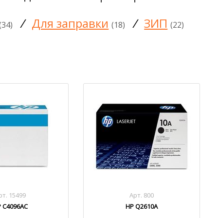
/
Для заправки
/
ЗИП
(34)
(18)
(22)
рт. 15499
Арт. 800
 C4096AC
HP Q2610A