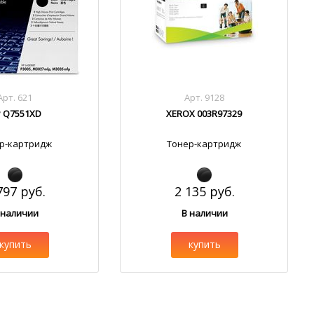
Арт. 621
Арт. 9128
 Q7551XD
XEROX 003R97329
р-картридж
Тонер-картридж
797 руб.
2 135 руб.
 наличии
В наличии
купить
купить