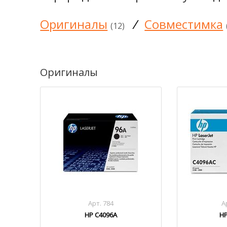
Оригиналы
/
Совместимка
(12)
Оригиналы
Арт. 784
А
HP C4096A
HP